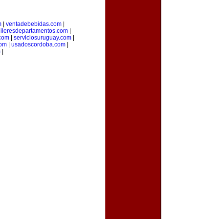
m
|
ventadebebidas.com
|
uileresdepartamentos.com
|
com
|
serviciosuruguay.com
|
com
|
usadoscordoba.com
|
m
|