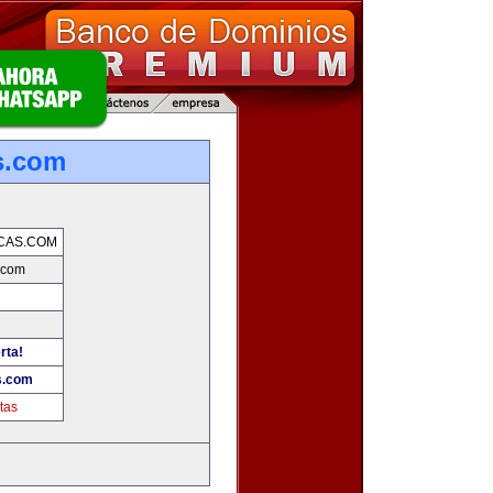
s.com
CAS.COM
.com
rta!
s.com
tas