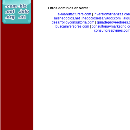
Otros dominios en venta:
e-manufacturers.com
|
inversionyfinanzas.co
misnegocios.net
|
negocioselsalvador.com
|
alq
desarrolloyconsultoria.com
|
guiadeproveedores.
buscainversores.com
|
consultoriaymarketing.
consultorespymes.co