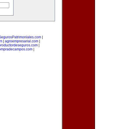
SegurosPatrimoniales.com
|
om
|
agroempresarial.com
|
productordeseguros.com
|
ompradecampos.com
|