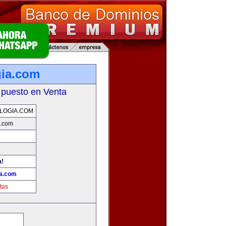
gia.com
 puesto en Venta
LOGIA.COM
a.com
a!
ia.com
tas