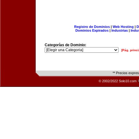
Registro de Dominios
|
Web Hosting
|
D
Dominios Expirados
|
Industrias
|
Indu
Categorías de Dominio:
[Pág. princi
** Precios expre
© 2002/2022 Solo10.com