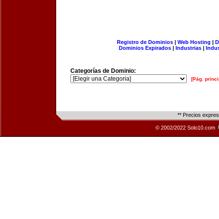
Registro de Dominios
|
Web Hosting
|
D
Dominios Expirados
|
Industrias
|
Indu
Categorías de Dominio:
[Pág. princi
** Precios expre
© 2002/2022 Solo10.com