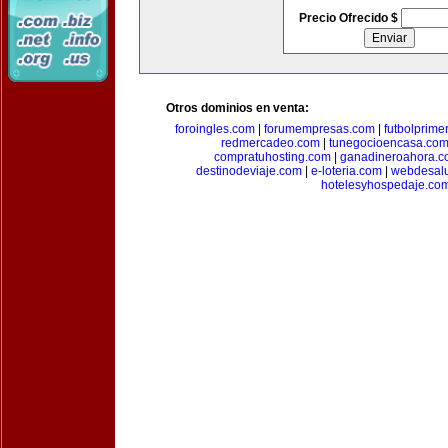
Precio Ofrecido $
Otros dominios en venta:
foroingles.com
|
forumempresas.com
|
futbolprime
redmercadeo.com
|
tunegocioencasa.co
compratuhosting.com
|
ganadineroahora.c
destinodeviaje.com
|
e-loteria.com
|
webdesal
hotelesyhospedaje.co