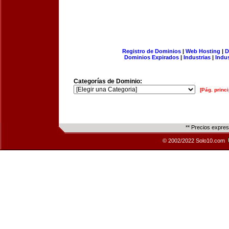
Registro de Dominios
|
Web Hosting
|
D
Dominios Expirados
|
Industrias
|
Indu
Categorías de Dominio:
[Pág. princi
** Precios expre
© 2002/2022 Solo10.com