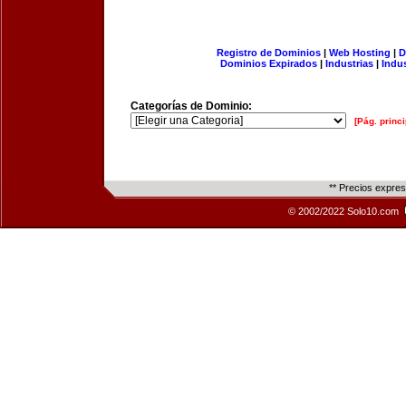
Registro de Dominios
|
Web Hosting
|
D
Dominios Expirados
|
Industrias
|
Indu
Categorías de Dominio:
[Pág. princi
** Precios expre
© 2002/2022 Solo10.com