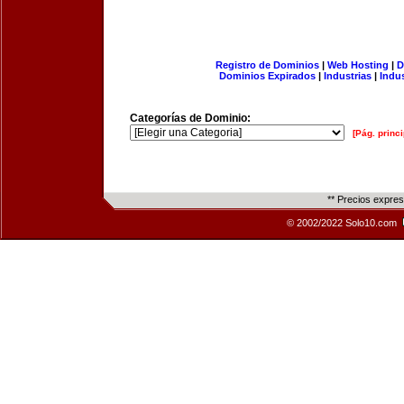
Registro de Dominios
|
Web Hosting
|
D
Dominios Expirados
|
Industrias
|
Indu
Categorías de Dominio:
[Pág. princi
** Precios expre
© 2002/2022 Solo10.com