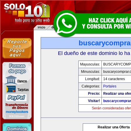
buscarycompra
El dueño de este dominio lo ha
Mayusculas:
BUSCARYCOMP
Minusculas:
buscarycomprar.
Longitud:
14 caracteres
Categorias:
Portales
Precio:
Realizar una ofer
Visitar!
buscarycompra
Serán consideradas ofer
Realizar una Oferta