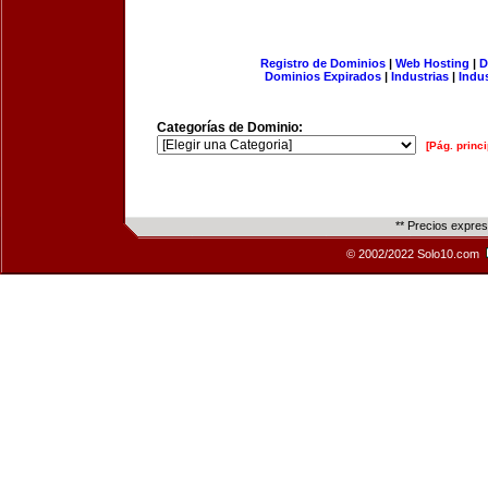
Registro de Dominios
|
Web Hosting
|
D
Dominios Expirados
|
Industrias
|
Indu
Categorías de Dominio:
[Pág. princi
** Precios expre
© 2002/2022 Solo10.com