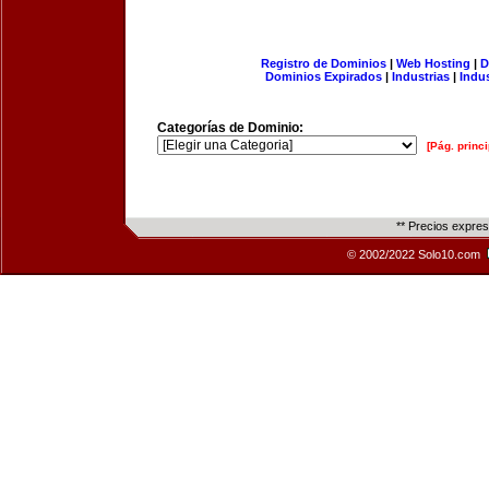
Registro de Dominios
|
Web Hosting
|
D
Dominios Expirados
|
Industrias
|
Indu
Categorías de Dominio:
[Pág. princi
** Precios expre
© 2002/2022 Solo10.com