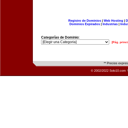
Registro de Dominios
|
Web Hosting
|
D
Dominios Expirados
|
Industrias
|
Indu
Categorías de Dominio:
[Pág. princi
** Precios expre
© 2002/2022 Solo10.com