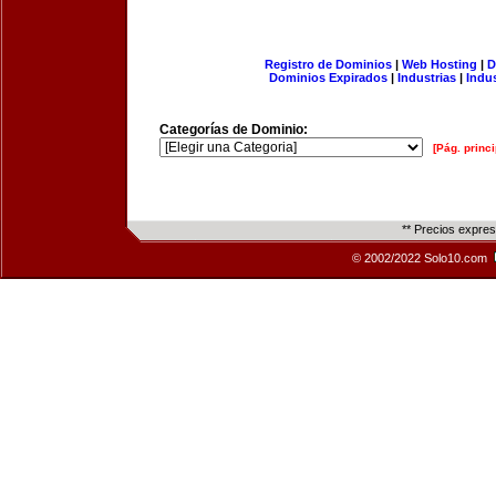
Registro de Dominios
|
Web Hosting
|
D
Dominios Expirados
|
Industrias
|
Indu
Categorías de Dominio:
[Pág. princi
** Precios expre
© 2002/2022 Solo10.com